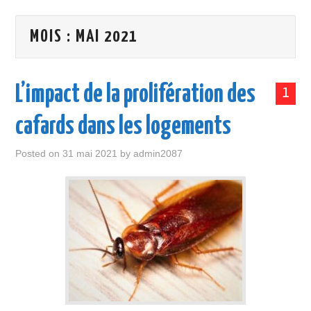
ENTREPRISE
MOIS :
MAI 2021
LOISIR
MAISON
L’impact de la prolifération des
1
SANTÉ
cafards dans les logements
VOITURE
Posted on
31 mai 2021
by
admin2087
VOYAGE
WEB