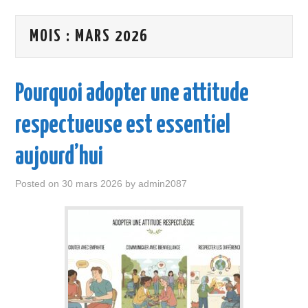
ENTREPRISE
MOIS :
MARS 2026
LOISIR
MAISON
Pourquoi adopter une attitude
SANTÉ
respectueuse est essentiel
VOITURE
aujourd’hui
VOYAGE
Posted on
30 mars 2026
by
admin2087
WEB