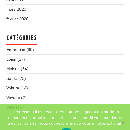
mars 2020
février 2020
CATÉGORIES
Entreprise
(90)
Loisir
(17)
Maison
(54)
Santé
(23)
Voiture
(14)
Voyage
(21)
Web
(15)
Livepresse utilise des cookies pour vous garantir la meilleure
expérience sur notre site d'articles en ligne. Si vous continuez
à utiliser ce site, nous supposerons que vous en êtes satisfait.