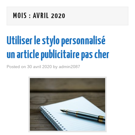
ENTREPRISE
MOIS :
AVRIL 2020
LOISIR
MAISON
Utiliser le stylo personnalisé
SANTÉ
un article publicitaire pas cher
VOITURE
Posted on
30 avril 2020
by
admin2087
VOYAGE
WEB