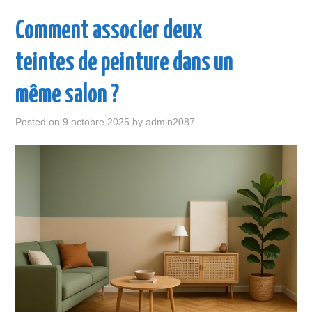
ENTREPRISE
Comment associer deux
LOISIR
teintes de peinture dans un
MAISON
même salon ?
SANTÉ
Posted on
9 octobre 2025
by
admin2087
VOITURE
VOYAGE
WEB