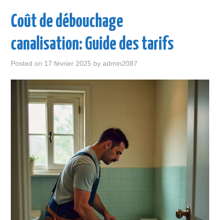
ENTREPRISE
Coût de débouchage
LOISIR
canalisation: Guide des tarifs
MAISON
Posted on
17 février 2025
by
admin2087
SANTÉ
VOITURE
VOYAGE
WEB