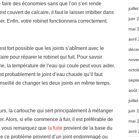
 de faire des économies sans que l’on s’en rende
juille
est couvert de calcaire, il faut le laisser imbiber dans
juin 
r. Enfin, votre robinet fonctionnera correctement.
mai 
avril
est fort possible que les joints s’abîment avec le
déce
aire pour réparer le robinet qui fuit. Pour savoir
nove
, la température de l’eau qui coule peut vous aider.
octo
’est probablement le joint d’eau chaude qu’il faut
sept
conseillé de changer les deux joints en même temps.
août
juille
urs, la cartouche qui sert principalement à mélanger
juin 
r. Alors, si elle commence à fuir, il est préférable de
mai 
si vous remarquez que
la fuite
provient de la base du
avril
que ce problème provient d’un joint endommagé ou