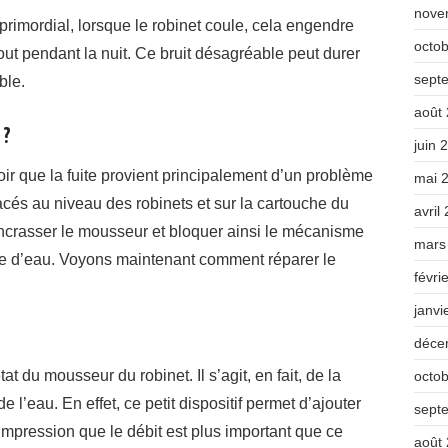
nove
primordial, lorsque le robinet coule, cela engendre
octo
ut pendant la nuit. Ce bruit désagréable peut durer
sept
ble.
août
 ?
juin 
voir que la fuite provient principalement d’un problème
mai 
placés au niveau des robinets et sur la cartouche du
avril
encrasser le mousseur et bloquer ainsi le mécanisme
mars
vée d’eau. Voyons maintenant comment réparer le
févri
janvi
déce
état du mousseur du robinet. Il s’agit, en fait, de la
octo
de l’eau. En effet, ce petit dispositif permet d’ajouter
sept
’impression que le débit est plus important que ce
août