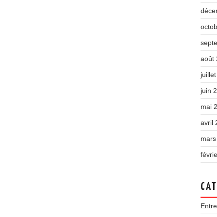
déce
octo
sept
août
juille
juin 
mai 
avril
mars
févri
CAT
Entre