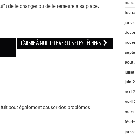
mars
uffit de le changer ou de le remettre à sa place.
févri
janvi
déce
nove
L’ARBRE À MULTIPLE VERTUS : LES PÊCHERS
sept
août
juille
juin 
mai 
avril
qui fuit peut également causer des problèmes
mars
févri
janvi