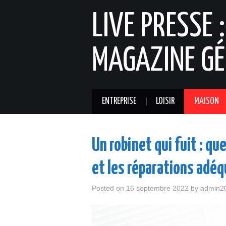
LIVE PRESSE 
MAGAZINE GÉ
ENTREPRISE
LOISIR
MAISON
Un robinet qui fuit : q
et les réparations adé
Posted on
16 septembre 2022
by
admin2