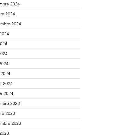
mbre 2024
bre 2024
embre 2024
 2024
2024
2024
 2024
 2024
er 2024
er 2024
mbre 2023
bre 2023
embre 2023
 2023