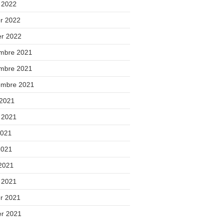
 2022
er 2022
er 2022
mbre 2021
mbre 2021
embre 2021
 2021
t 2021
2021
2021
 2021
 2021
er 2021
er 2021