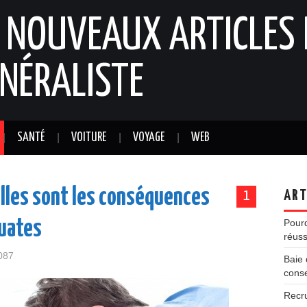
: NOUVEAUX ARTICLES 
NÉRALISTE
SANTÉ
VOITURE
VOYAGE
WEB
uelles sont les conséquences
ART
1
quates
Pourq
réuss
087
Baie 
conse
Recr