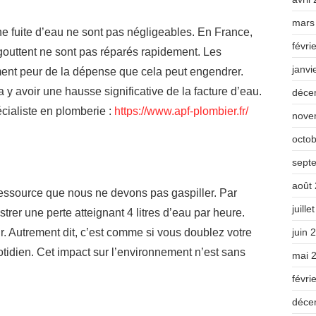
mars
fuite d’eau ne sont pas négligeables. En France,
févri
gouttent ne sont pas réparés rapidement. Les
janvi
nt peur de la dépense que cela peut engendrer.
va y avoir une hausse significative de la facture d’eau.
déce
écialiste en plomberie :
https://www.apf-plombier.fr/
nove
octo
sept
août
essource que nous ne devons pas gaspiller. Par
juille
istrer une perte atteignant 4 litres d’eau par heure.
juin 
our. Autrement dit, c’est comme si vous doublez votre
dien. Cet impact sur l’environnement n’est sans
mai 
févri
déce