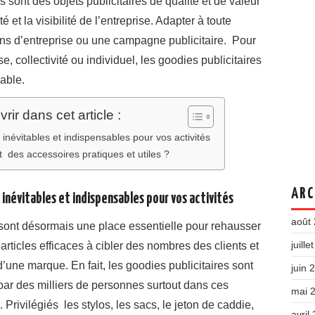
sont des objets publicitaires de qualité et de valeur
 et la visibilité de l’entreprise. Adapter à toute
ons d’entreprise ou une campagne publicitaire. Pour
, collectivité ou individuel, les goodies publicitaires
dable.
ir dans cet article :
s inévitables et indispensables pour vos activités
t des accessoires pratiques et utiles ?
ARC
s inévitables et indispensables pour vos activités
août
s sont désormais une place essentielle pour rehausser
juille
 articles efficaces à cibler des nombres des clients et
d’une marque. En fait, les goodies publicitaires sont
juin 
é par des milliers de personnes surtout dans ces
mai 
 Privilégiés les stylos, les sacs, le jeton de caddie,
avril