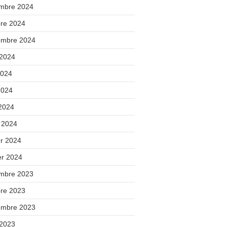
mbre 2024
bre 2024
embre 2024
 2024
2024
2024
 2024
 2024
er 2024
er 2024
mbre 2023
bre 2023
embre 2023
 2023