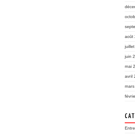
déce
octo
sept
août
juille
juin 
mai 
avril
mars
févri
CAT
Entre