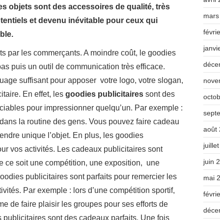
s objets sont des accessoires de qualité, très
mars
potentiels et devenu inévitable pour ceux qui
févri
ble.
janvi
nts par les commerçants. A moindre coût, le goodies
déce
 bas puis un outil de communication très efficace.
ge suffisant pour apposer votre logo, votre slogan,
nove
taire. En effet, les
goodies publicitaires
sont des
octo
préciables pour impressionner quelqu’un. Par exemple :
sept
 dans la routine des gens. Vous pouvez faire cadeau
août
endre unique l’objet. En plus, les goodies
juille
r vos activités. Les cadeaux publicitaires sont
juin 
e ce soit une compétition, une exposition, une
oodies publicitaires sont parfaits pour remercier les
mai 
tivités. Par exemple : lors d’une compétition sportif,
févri
e de faire plaisir les groupes pour ses efforts de
déce
 publicitaires sont des cadeaux parfaits. Une fois