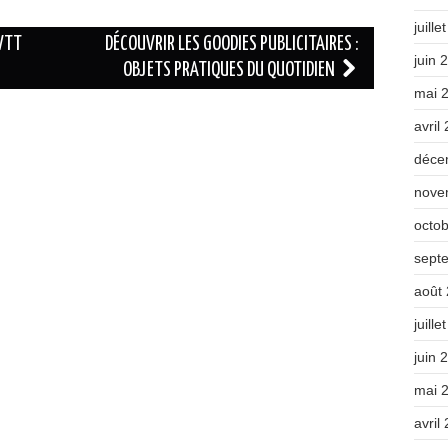
juille
VTT
DÉCOUVRIR LES GOODIES PUBLICITAIRES :
juin 
OBJETS PRATIQUES DU QUOTIDIEN
mai 
avril
déce
nove
octo
sept
août
juille
juin 
mai 
avril