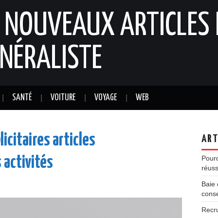
: NOUVEAUX ARTICLES 
NÉRALISTE
SANTÉ
VOITURE
VOYAGE
WEB
licitaires articles
ART
 activités
Pourq
réuss
Baie 
conse
Recr