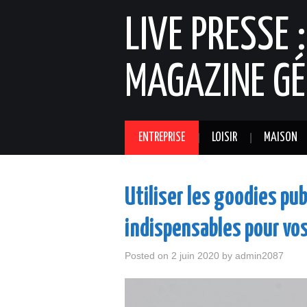
LIVE PRESSE 
MAGAZINE GÉ
ENTREPRISE
LOISIR
MAISON
Utiliser les goodies pub
indispensables pour vos
Posted on
2 juin 2020
by
admin2087