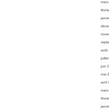
mars
févri
janvi
déce
nove
sept
août
juille
juin 
mai 
avril
mars
févri
janvi