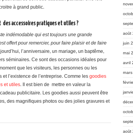
nove
croitre à grand public.
octo
t des accessoires pratiques et utiles ?
sept
août
ste indémodable qui est toujours une grande
 offert pour remercier, pour faire plaisir et de faire
juin 
ujourd’hui, l’anniversaire, un mariage, un baptême,
mai 
ers séminaires. Ce sont des occasions idéales pour
avril
e moment que les visiteurs, les personnes ou les
mars
tés et l’existence de l’entreprise. Comme les
goodies
févri
 et utiles
. Il est bien de mettre en valeur la
janvi
 cadeau publicitaire. Les goodies aussi peuvent être
es, des magnifiques photos ou des jolies gravures et
déce
octo
sept
août