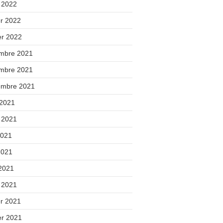
 2022
er 2022
er 2022
mbre 2021
mbre 2021
embre 2021
 2021
t 2021
2021
2021
 2021
 2021
er 2021
er 2021