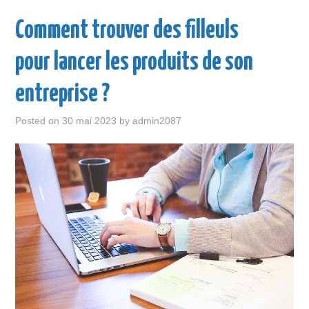
ENTREPRISE
Comment trouver des filleuls
LOISIR
pour lancer les produits de son
MAISON
entreprise ?
SANTÉ
Posted on
30 mai 2023
by
admin2087
VOITURE
VOYAGE
WEB