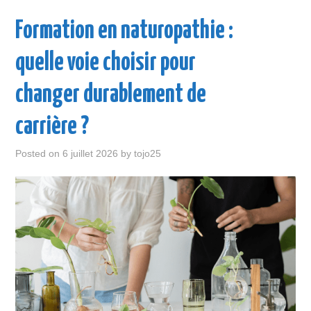
ENTREPRISE
Formation en naturopathie :
LOISIR
quelle voie choisir pour
MAISON
changer durablement de
SANTÉ
carrière ?
VOITURE
Posted on
6 juillet 2026
by
tojo25
VOYAGE
WEB