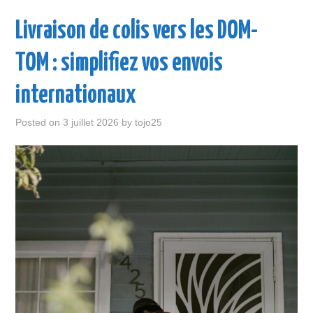
ENTREPRISE
Livraison de colis vers les DOM-
LOISIR
TOM : simplifiez vos envois
MAISON
internationaux
SANTÉ
Posted on
3 juillet 2026
by
tojo25
VOITURE
VOYAGE
WEB