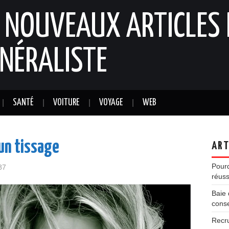
: NOUVEAUX ARTICLES 
NÉRALISTE
SANTÉ
VOITURE
VOYAGE
WEB
 un tissage
ART
Pourq
87
réuss
Baie 
conse
Recr