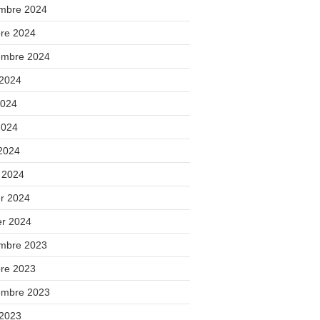
mbre 2024
bre 2024
embre 2024
 2024
2024
2024
 2024
 2024
er 2024
er 2024
mbre 2023
bre 2023
embre 2023
 2023