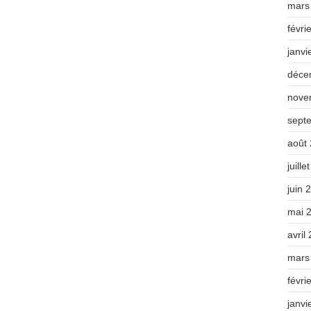
mars
févri
janvi
déce
nove
sept
août
juille
juin 
mai 
avril
mars
févri
janvi