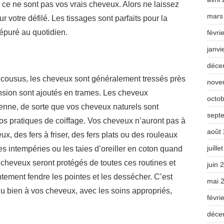
r ce ne sont pas vos vrais cheveux. Alors ne laissez
mars
r votre défilé. Les tissages sont parfaits pour la
 épuré au quotidien.
févri
janvi
déce
 cousus, les cheveux sont généralement tressés près
nove
ension sont ajoutés en trames. Les cheveux
octo
dienne, de sorte que vos cheveux naturels sont
sept
os pratiques de coiffage. Vos cheveux n’auront pas à
août
ux, des fers à friser, des fers plats ou des rouleaux
juille
les intempéries ou les taies d’oreiller en coton quand
 cheveux seront protégés de toutes ces routines et
juin 
ntement fendre les pointes et les dessécher. C’est
mai 
 du bien à vos cheveux, avec les soins appropriés,
févri
déce