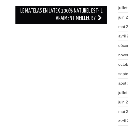
juille
LE MATELAS EN LATEX 100% NATUREL EST-IL
juin 
VRAIMENT MEILLEUR ?
mai 
avril
déce
nove
octo
sept
août
juille
juin 
mai 
avril