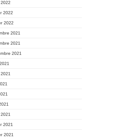
 2022
er 2022
er 2022
mbre 2021
mbre 2021
embre 2021
 2021
t 2021
2021
2021
 2021
 2021
er 2021
er 2021