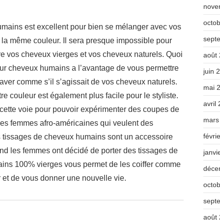
nove
octo
mains est excellent pour bien se mélanger avec vos
sept
e la même couleur. Il sera presque impossible pour
ntre vos cheveux vierges et vos cheveux naturels. Quoi
août
pour cheveux humains a l’avantage de vous permettre
juin 
s laver comme s’il s’agissait de vos cheveux naturels.
mai 
re couleur est également plus facile pour le styliste.
avril
ette voie pour pouvoir expérimenter des coupes de
mars
les femmes afro-américaines qui veulent des
févri
es tissages de cheveux humains sont un accessoire
d les femmes ont décidé de porter des tissages de
janvi
ins 100% vierges vous permet de les coiffer comme
déce
et de vous donner une nouvelle vie.
octo
sept
août