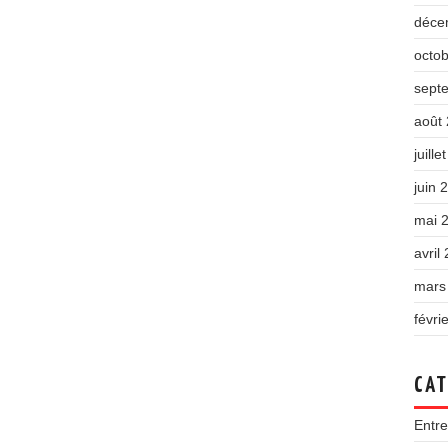
déce
octo
sept
août
juille
juin 
mai 
avril
mars
févri
CAT
Entre