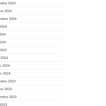
mbre 2024
bre 2024
embre 2024
 2024
2024
2024
 2024
 2024
er 2024
er 2024
mbre 2023
bre 2023
embre 2023
 2023