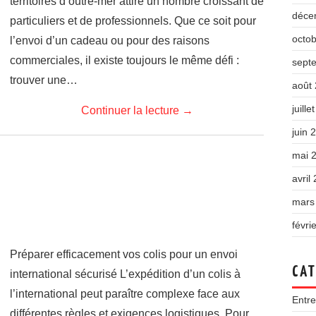
territoires d’outre-mer attire un nombre croissant de
déce
particuliers et de professionnels. Que ce soit pour
octo
l’envoi d’un cadeau ou pour des raisons
commerciales, il existe toujours le même défi :
sept
trouver une…
août
juille
Continuer la lecture
→
juin 
mai 
avril
mars
févri
Préparer efficacement vos colis pour un envoi
CAT
international sécurisé L’expédition d’un colis à
l’international peut paraître complexe face aux
Entre
différentes règles et exigences logistiques. Pour