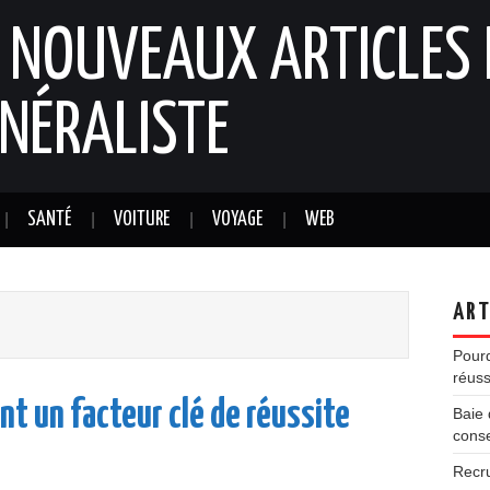
: NOUVEAUX ARTICLES 
NÉRALISTE
SANTÉ
VOITURE
VOYAGE
WEB
ART
Pourq
réuss
nt un facteur clé de réussite
Baie 
conse
Recr