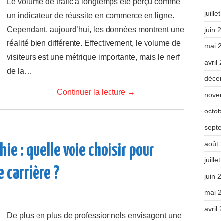
Le volume de trafic a longtemps été perçu comme
juille
un indicateur de réussite en commerce en ligne.
Cependant, aujourd’hui, les données montrent une
juin 
réalité bien différente. Effectivement, le volume de
mai 
visiteurs est une métrique importante, mais le nerf
avril
de la…
déce
Continuer la lecture
→
nove
octo
sept
août
ie : quelle voie choisir pour
juille
 carrière ?
juin 
mai 
avril
De plus en plus de professionnels envisagent une