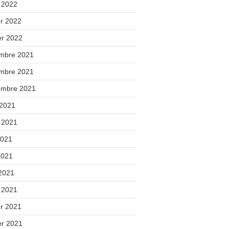
 2022
er 2022
er 2022
mbre 2021
mbre 2021
embre 2021
 2021
t 2021
2021
2021
 2021
 2021
er 2021
er 2021