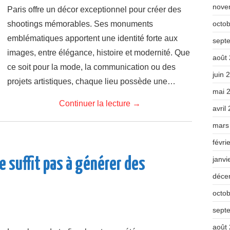
nove
Paris offre un décor exceptionnel pour créer des
octo
shootings mémorables. Ses monuments
emblématiques apportent une identité forte aux
sept
images, entre élégance, histoire et modernité. Que
août
ce soit pour la mode, la communication ou des
juin 
projets artistiques, chaque lieu possède une…
mai 
Continuer la lecture
→
avril
mars
févri
janvi
ne suffit pas à générer des
déce
octo
sept
août