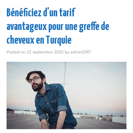
ENTREPRISE
Bénéficiez d’un tarif
LOISIR
avantageux pour une greffe de
MAISON
cheveux en Turquie
SANTÉ
Posted on
22 septembre 2020
by
admin2087
VOITURE
VOYAGE
WEB