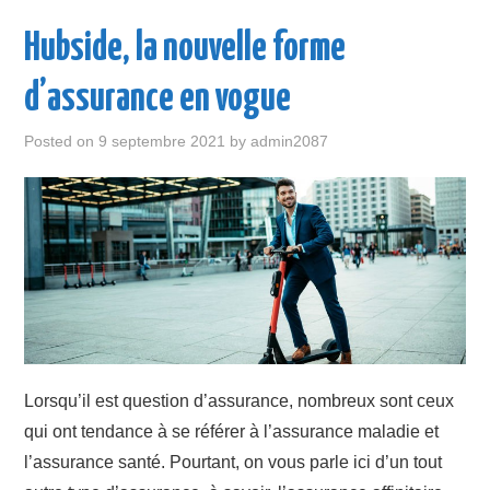
ENTREPRISE
Hubside, la nouvelle forme
LOISIR
d’assurance en vogue
MAISON
Posted on
9 septembre 2021
by
admin2087
SANTÉ
VOITURE
VOYAGE
WEB
Lorsqu’il est question d’assurance, nombreux sont ceux
qui ont tendance à se référer à l’assurance maladie et
l’assurance santé. Pourtant, on vous parle ici d’un tout