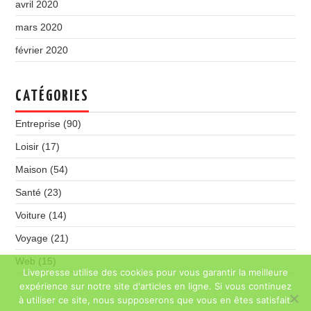
avril 2020
mars 2020
février 2020
CATÉGORIES
Entreprise
(90)
Loisir
(17)
Maison
(54)
Santé
(23)
Voiture
(14)
Voyage
(21)
Web
(15)
Livepresse utilise des cookies pour vous garantir la meilleure
expérience sur notre site d'articles en ligne. Si vous continuez
à utiliser ce site, nous supposerons que vous en êtes satisfait.