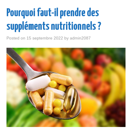
ENTREPRISE
Pourquoi faut-il prendre des
LOISIR
suppléments nutritionnels ?
MAISON
Posted on
15 septembre 2022
by
admin2087
SANTÉ
VOITURE
VOYAGE
WEB