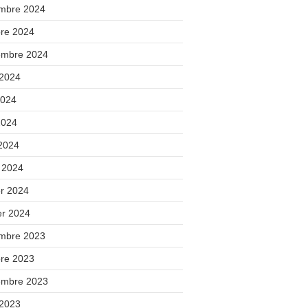
mbre 2024
bre 2024
embre 2024
 2024
2024
2024
 2024
 2024
er 2024
er 2024
mbre 2023
bre 2023
embre 2023
 2023