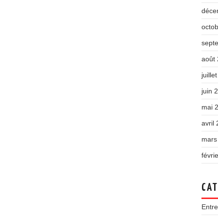
déce
octo
sept
août
juille
juin 
mai 
avril
mars
févri
CAT
Entre