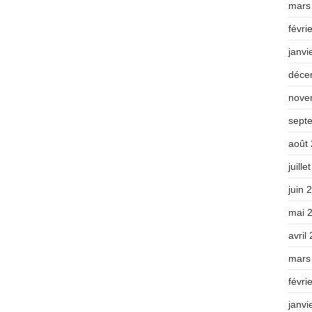
mars
févri
janvi
déce
nove
sept
août
juille
juin 
mai 
avril
mars
févri
janvi