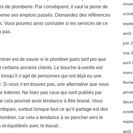
nove
s de plomberie. Par conséquent, il vaut la peine de
octo
cerne ses emplois passés. Demandez des références
ts. Vous pourrez ainsi connaitre si les services de ce
sept
u pas.
août
juin 
mai 
er est de savoir si le plombier paris tarif pro que
avril
rtains anciens clients. Le bouche-à-oreille est
mars
t lorsqu’il s’agit de personnes qui ont déjà eu une
févri
r. Si vous n’en trouvez pas, une alternative que vous
janvi
sur Internet. Ne lisez pas ceux qui sont publiés par
r cela pourrait avoir tendance à être biaisé. Vous
déce
ritiques, surtout lorsque tout ce qu’il partage est des
octo
plombier, car cela a tendance à se pencher vers le
sept
 et équilibrés avec le travail.
août