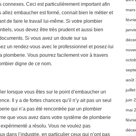
ons connexes. Ceci est particulièrement important afin
mars
 allez embaucher est formé, connait bien le métier et
févri
t de faire le travail lui-même. Si votre plombier
tiels, vous devez être très prudent et aussi bien
janvi
 documents. Si vous avez un doute sur sa
déce
z un rendez-vous avec le professionnel et posez-lui
nove
a plomberie. Vous pourrez facilement voir à travers
octo
plombier digne de ce nom.
sept
août
juille
ier lorsque vous êtes sur le point d’embaucher un
juin 
ence. Il y a de fortes chances qu’il n’y ait pas un seul
erie qui n’a pas été rencontrée par un plombier
mai 
ème que vous avez dans votre système de plomberie
févri
r expérimenté a résolu. Vous ne voulez pas
déce
dans l’industrie, en particulier ceux qui n’ont pas