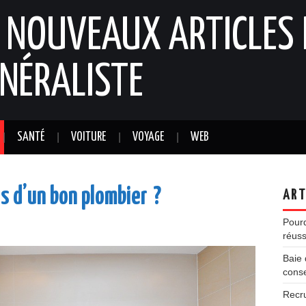
: NOUVEAUX ARTICLES 
NÉRALISTE
SANTÉ
VOITURE
VOYAGE
WEB
és d’un bon plombier ?
ART
Pourq
réuss
Baie 
conse
Recr