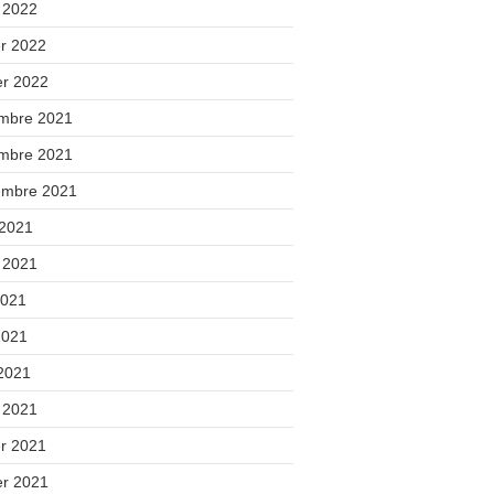
 2022
er 2022
er 2022
mbre 2021
mbre 2021
embre 2021
 2021
t 2021
2021
2021
 2021
 2021
er 2021
er 2021