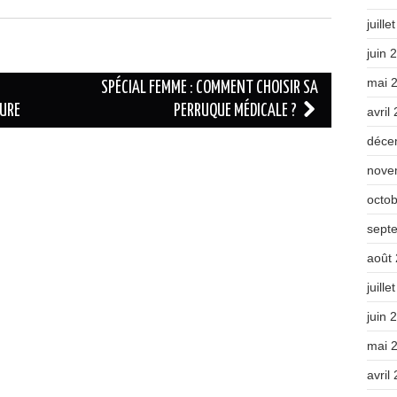
juille
juin 
mai 
SPÉCIAL FEMME : COMMENT CHOISIR SA
TURE
PERRUQUE MÉDICALE ?
avril
déce
nove
octo
sept
août
juille
juin 
mai 
avril